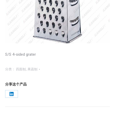
S/S 4-sided grater
分类：
四面刨
,
果蔬刨
分享这个产品
Share
on
LinkedIn