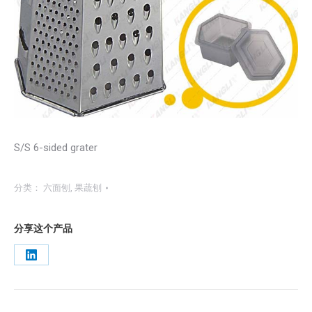
S/S 6-sided grater
分类：
六面刨
,
果蔬刨
分享这个产品
Share
on
LinkedIn